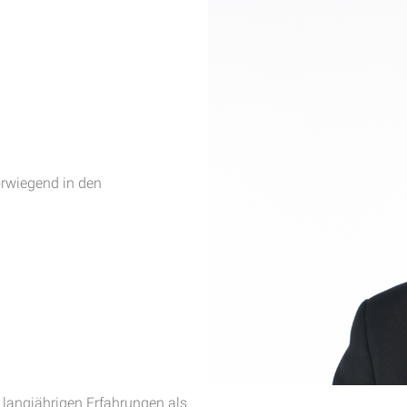
rwiegend in den
langjährigen Erfahrungen als