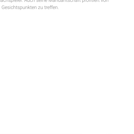
hachspieler. Auch seine Mandantschaft profitiert von
 Gesichtspunkten zu treffen.