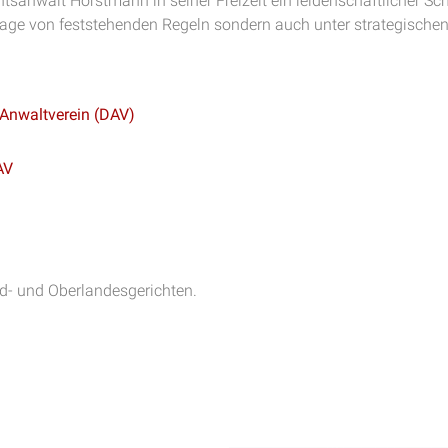
chtsanwalt Horstmann in seiner Freizeit ein leidenschaftlicher Sc
lage von feststehenden Regeln sondern auch unter strategischen
 Anwaltverein (DAV)
AV
nd- und Oberlandesgerichten.