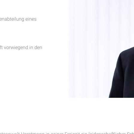
d
denabteilung eines
t vorwiegend in den