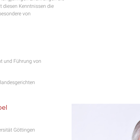
it diesen Kenntnissen die
sbesondere von
cht und Führung von
rlandesgerichten
pel
rsität Göttingen