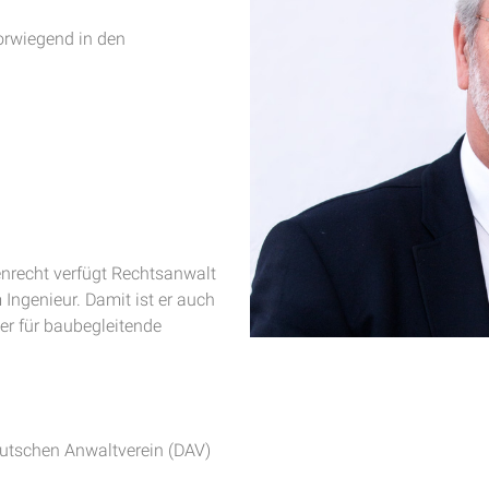
orwiegend in den
enrecht verfügt Rechtsanwalt
 Ingenieur. Damit ist er auch
r für baubegleitende
utschen Anwaltverein (DAV)